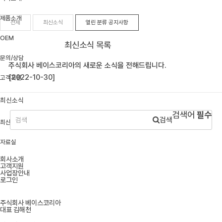
제품소개
전체
최신소식
열린 분류
공지사항
OEM
최신소식 목록
문의/상담
주식회사 베이스코리아의 새로운 소식을 전해드립니다.
[2022-10-30]
고객지원
최신소식
검색어
필수
검색
최신소식
자료실
회사소개
고객지원
사업장안내
로그인
주식회사 베이스코리아
대표
김해천