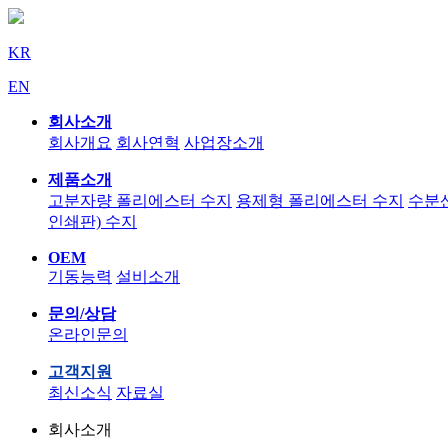
KR
EN
회사소개
회사개요
회사연혁
사업장소개
제품소개
고분자량 폴리에스터 수지
용제형 폴리에스터 수지
수분
인쇄판) 수지
OEM
기동능력
설비소개
문의/상담
온라인문의
고객지원
최신소식
자료실
회사소개